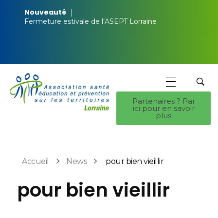
Nouveauté
Fermeture estivale de l’ASEPT Lorraine
Partenaires ? Par
ici pour en savoir
ASEPT Lorraine
ASEPT Lorraine
plus
Accueil
News
pour bien vieillir
pour bien vieillir