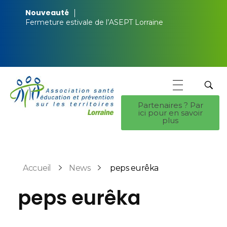
Nouveauté
Fermeture estivale de l’ASEPT Lorraine
Partenaires ? Par
ici pour en savoir
ASEPT Lorraine
ASEPT Lorraine
plus
Accueil
News
peps eurêka
peps eurêka