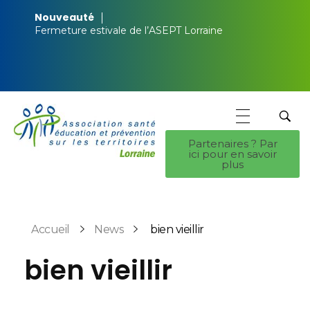
Nouveauté
Fermeture estivale de l’ASEPT Lorraine
Partenaires ? Par
ici pour en savoir
ASEPT Lorraine
ASEPT Lorraine
plus
Accueil
News
bien vieillir
bien vieillir