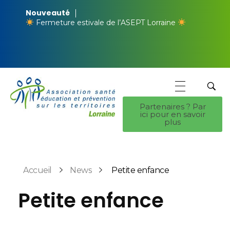
Nouveauté
Fermeture estivale de l’ASEPT Lorraine
Partenaires ? Par
ici pour en savoir
ASEPT Lorraine
ASEPT Lorraine
plus
Accueil
News
Petite enfance
Petite enfance