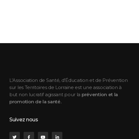
ASEPT Lorraine
ASEPT Lorraine
L’Association de Santé, d’Éducation et de Prévention
sur les Territoires de Lorraine est une association à
but non lucratif agissant pour la
prévention et la
promotion de la santé.
Suivez nous