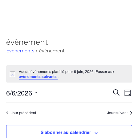
évènement
Évènements
évènement
Aucun évènements planifié pour 6 juin, 2026. Passer aux
Notice
évènements suivants
.
6/6/2026
Rec
Recherch
Na
Jour
Sélectionnez
de
une
et
Jour précédent
Jour suivant
date.
vu
navi
S’abonner au calendrier