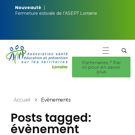
Nouveauté
Fermeture estivale de l’ASEPT Lorraine
Partenaires ? Par
ici pour en savoir
ASEPT Lorraine
ASEPT Lorraine
plus
Accueil
Évènements
Posts tagged:
évènement