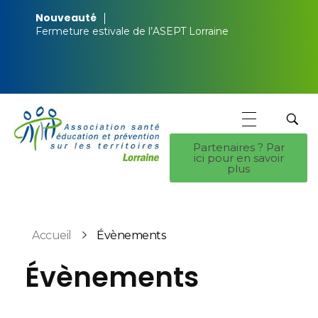
Nouveauté
Fermeture estivale de l’ASEPT Lorraine
Partenaires ? Par
ici pour en savoir
ASEPT Lorraine
ASEPT Lorraine
plus
Accueil
Évènements
Évènements