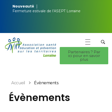
Nouveauté
Fermeture estivale de l’ASEPT Lorraine
Partenaires ? Par
ici pour en savoir
ASEPT Lorraine
ASEPT Lorraine
plus
Accueil
Évènements
Évènements