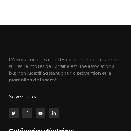
ASEPT Lorraine
ASEPT Lorraine
L’Association de Santé, d’Éducation et de Prévention
sur les Territoires de Lorraine est une association à
but non lucratif agissant pour la
prévention et la
promotion de la santé.
Suivez nous
Catégories aléatoires