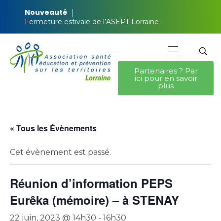
Nouveauté
Fermeture estivale de l’ASEPT Lorraine
Partenaires ? Par
ici pour en savoir
ASEPT Lorraine
ASEPT Lorraine
plus
« Tous les Évènements
Cet évènement est passé.
Réunion d’information PEPS
Eurêka (mémoire) – à STENAY
22 juin, 2023 @ 14h30
-
16h30