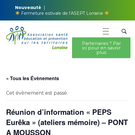
Nouveauté
Fermeture estivale de l’ASEPT Lorraine
Partenaires ? Par
ici pour en savoir
ASEPT Lorraine
ASEPT Lorraine
plus
« Tous les Évènements
Cet évènement est passé.
Réunion d’information « PEPS
Eurêka » (ateliers mémoire) – PONT
A MOUSSON