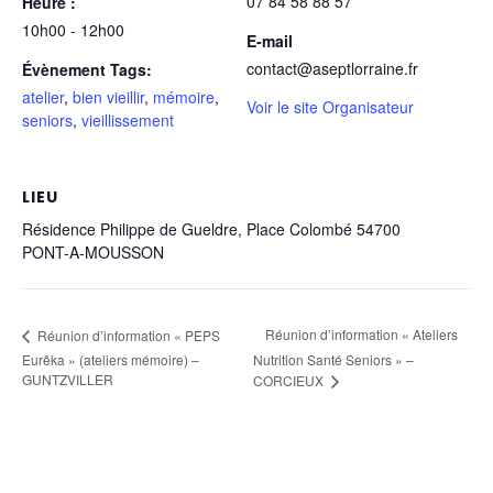
07 84 58 88 57
Heure :
10h00 - 12h00
E-mail
contact@aseptlorraine.fr
Évènement Tags:
atelier
,
bien vieillir
,
mémoire
,
Voir le site Organisateur
seniors
,
vieillissement
LIEU
Résidence Philippe de Gueldre, Place Colombé 54700
PONT-A-MOUSSON
Réunion d’information « Ateliers
Réunion d’information « PEPS
Eurêka » (ateliers mémoire) –
Nutrition Santé Seniors » –
GUNTZVILLER
CORCIEUX