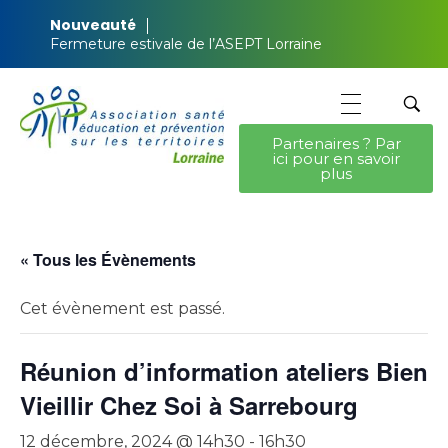
Nouveauté
Fermeture estivale de l’ASEPT Lorraine
Partenaires ? Par
ici pour en savoir
ASEPT Lorraine
ASEPT Lorraine
plus
« Tous les Évènements
Cet évènement est passé.
Réunion d’information ateliers Bien
Vieillir Chez Soi à Sarrebourg
12 décembre, 2024 @ 14h30
-
16h30