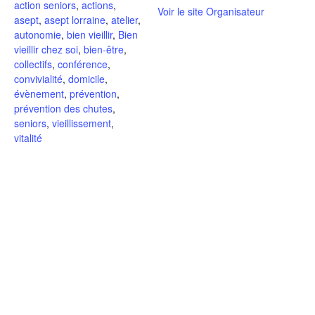
action seniors
,
actions
,
Voir le site Organisateur
asept
,
asept lorraine
,
atelier
,
autonomie
,
bien vieillir
,
Bien
vieillir chez soi
,
bien-être
,
collectifs
,
conférence
,
convivialité
,
domicile
,
évènement
,
prévention
,
prévention des chutes
,
seniors
,
vieillissement
,
vitalité