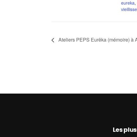
eureka
,
vieillis
Ateliers PEPS Eurêka (mémoire) à 
Les plu
ASEPT Lorraine
ASEPT Lorraine