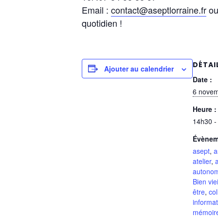
Email :
contact@aseptlorraine.fr
ou
quotidien !
DÉTAI
Ajouter au calendrier
Date :
6 novem
Heure :
14h30 -
Évènem
asept
,
a
atelier
,
a
autono
Bien viei
être
,
col
informat
mémoir