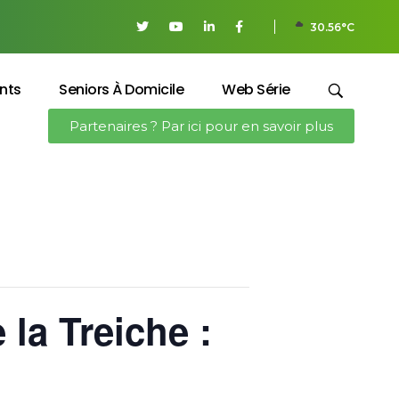
30.56°C
nts
Seniors À Domicile
Web Série
Partenaires ? Par ici pour en savoir plus
 la Treiche :