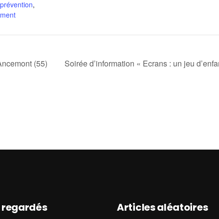
prévention
,
sement
Ancemont (55)
Soirée d’information « Ecrans : un jeu d’enf
s regardés
Articles aléatoires