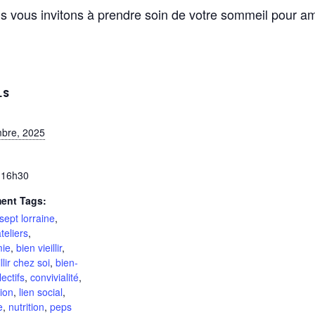
s vous invitons à prendre soin de votre sommeil pour amé
LS
bre, 2025
 16h30
ent Tags:
sept lorraine
,
teliers
,
mie
,
bien vieillir
,
llir chez soi
,
bien-
lectifs
,
convivialité
,
ion
,
lien social
,
e
,
nutrition
,
peps