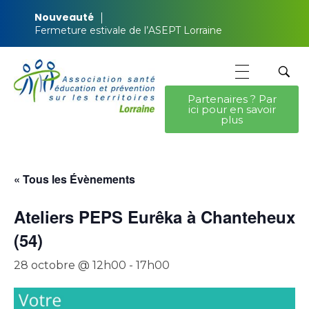
Nouveauté
Fermeture estivale de l’ASEPT Lorraine
Partenaires ? Par
ici pour en savoir
ASEPT Lorraine
ASEPT Lorraine
plus
« Tous les Évènements
Ateliers PEPS Eurêka à Chanteheux
(54)
28 octobre @ 12h00
-
17h00