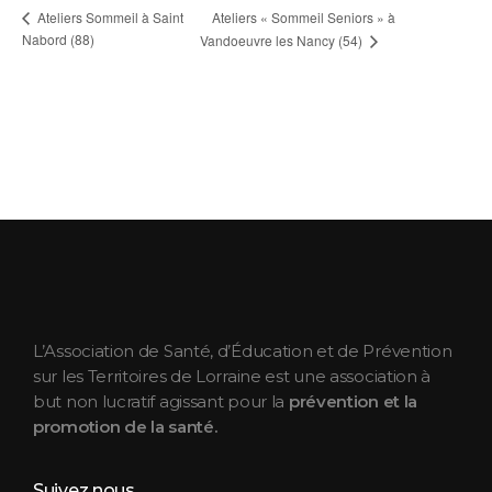
Ateliers « Sommeil Seniors » à
Ateliers Sommeil à Saint
Nabord (88)
Vandoeuvre les Nancy (54)
ASEPT Lorraine
ASEPT Lorraine
L’Association de Santé, d’Éducation et de Prévention
sur les Territoires de Lorraine est une association à
but non lucratif agissant pour la
prévention et la
promotion de la santé.
Suivez nous