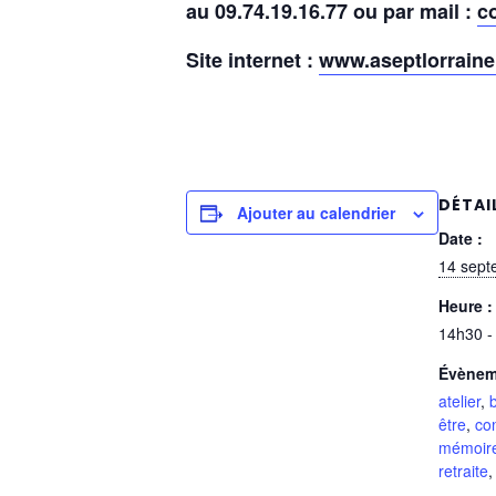
au 09.74.19.16.77 ou par mail :
c
Site internet :
www.aseptlorraine.
DÉTAI
Ajouter au calendrier
Date :
14 sept
Heure :
14h30 -
Évènem
atelier
,
b
être
,
con
mémoir
retraite