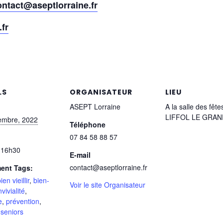
ontact@aseptlorraine.fr
fr
LS
ORGANISATEUR
LIEU
ASEPT Lorraine
A la salle des fêt
LIFFOL LE GRAN
embre, 2022
Téléphone
07 84 58 88 57
 16h30
E-mail
contact@aseptlorraine.fr
ent Tags:
ien vieillir
,
bien-
Voir le site Organisateur
vivialité
,
e
,
prévention
,
,
seniors