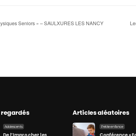
s Physiques Seniors » – SAULXURES LES NANCY
Le
s regardés
Articles aléatoires
Adolescents
Petite enfance
De l’Impro chez les
Conférence « Ec