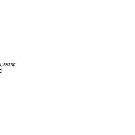
es, 88350
D