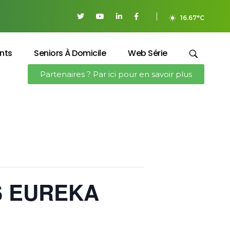
16.67°C
nts
Seniors À Domicile
Web Série
Partenaires ? Par ici pour en savoir plus
PS EUREKA