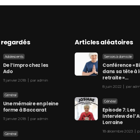
s regardés
Articles aléatoires
Adolescents
Seniors à domicile
De l’Impro chez les
Conférence « B
Ado
dans sa tête à 
retraite »…
11 janvier 2018
par
admin
8 juin 2022
par
adm
Général
Général
Une mémoire en pleine
forme à Baccarat
Episode 7: Les
Interview de l’
11 janvier 2018
par
admin
Lorraine
18 décembre 2023
p
Général