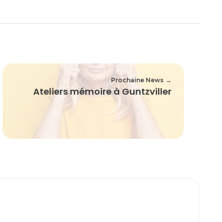
Prochaine News
Ateliers mémoire à Guntzviller