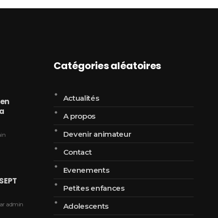
Catégories aléatoires
Actualités
ien
la
A propos
Devenir animateur
in
Contact
Evenements
ASEPT
Petites enfances
ar
admin
Adolescents