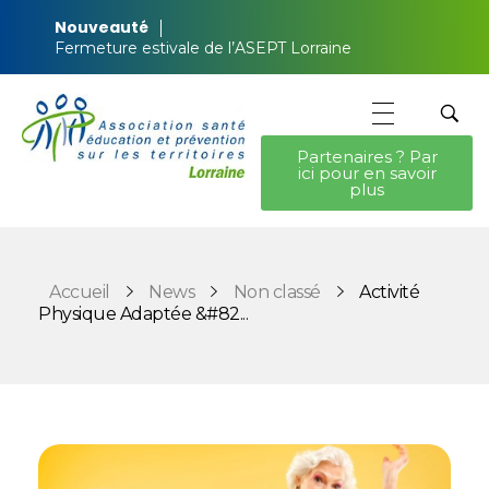
Nouveauté
Fermeture estivale de l’ASEPT Lorraine
Partenaires ? Par
ici pour en savoir
ASEPT Lorraine
ASEPT Lorraine
plus
Accueil
News
Non classé
Activité
Physique Adaptée &#82...