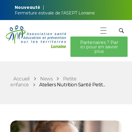
Nouveauté
Fermeture estivale de l’ASEPT Lorraine
Partenaires ? Par
ici pour en savoir
ASEPT Lorraine
ASEPT Lorraine
plus
Accueil
News
Petite
enfance
Ateliers Nutrition Santé Petit...