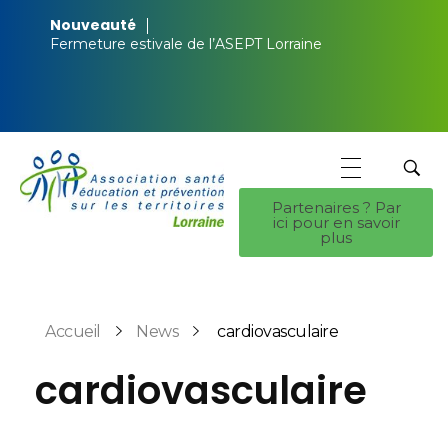
Nouveauté
Fermeture estivale de l’ASEPT Lorraine
Partenaires ? Par
ici pour en savoir
ASEPT Lorraine
ASEPT Lorraine
plus
Accueil
News
cardiovasculaire
cardiovasculaire