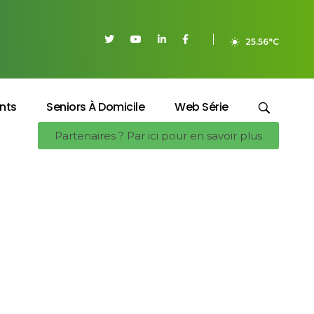
25.56°C
nts
Seniors À Domicile
Web Série
Partenaires ? Par ici pour en savoir plus