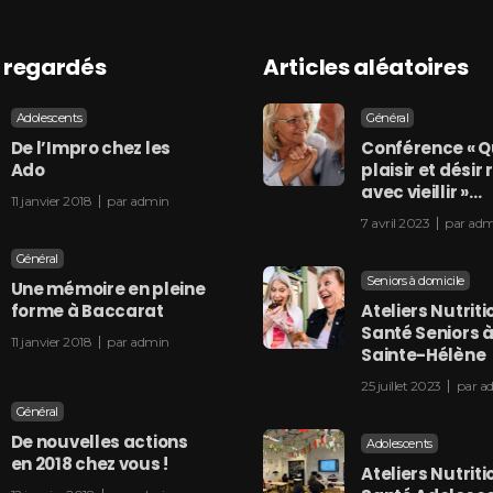
s regardés
Articles aléatoires
Adolescents
Général
De l’Impro chez les
Conférence « 
Ado
plaisir et désir
avec vieillir »…
11 janvier 2018
par
admin
7 avril 2023
par
adm
Général
Seniors à domicile
Une mémoire en pleine
forme à Baccarat
Ateliers Nutriti
Santé Seniors 
11 janvier 2018
par
admin
Sainte-Hélène
25 juillet 2023
par
a
Général
De nouvelles actions
Adolescents
en 2018 chez vous !
Ateliers Nutriti