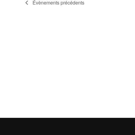
vues
Évènements
précédents
Évènements