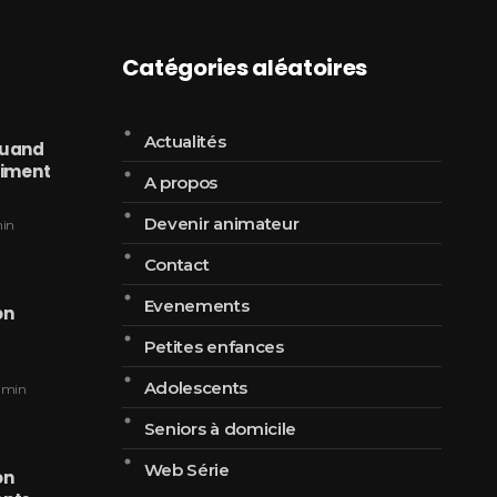
Catégories aléatoires
Actualités
Quand
 riment
A propos
Devenir animateur
in
Contact
Evenements
on
à
Petites enfances
Adolescents
dmin
Seniors à domicile
Web Série
on