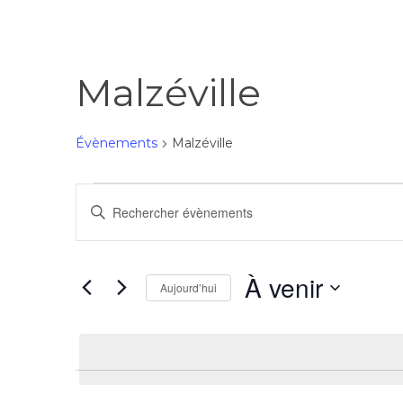
Malzéville
Évènements
Malzéville
Recherche
Saisir
mot-
et
clé.
Rechercher
À venir
Aujourd’hui
navigation
Évènements
Sélectionnez
par
une
mot-
de
date.
clé.