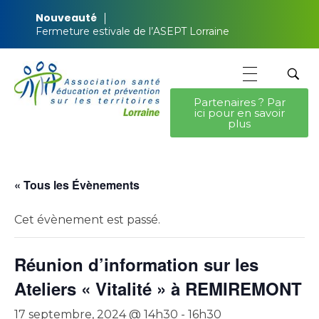
Nouveauté
Fermeture estivale de l’ASEPT Lorraine
Partenaires ? Par
ici pour en savoir
ASEPT Lorraine
ASEPT Lorraine
plus
« Tous les Évènements
Cet évènement est passé.
Réunion d’information sur les
Ateliers « Vitalité » à REMIREMONT
17 septembre, 2024 @ 14h30
-
16h30