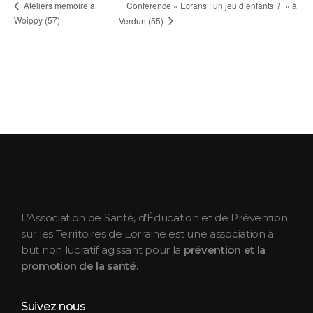
Conférence « Ecrans : un jeu d’enfants ? » à
Ateliers mémoire à
Woippy (57)
Verdun (55)
ASEPT Lorraine
ASEPT Lorraine
L’Association de Santé, d’Éducation et de Prévention
sur les Territoires de Lorraine est une association à
but non lucratif agissant pour la
prévention et la
promotion de la santé.
Suivez nous