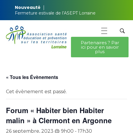
Nouveauté
Fermeture estivale de l’ASEPT Lorraine
Partenaires ? Par
ici pour en savoir
ASEPT Lorraine
ASEPT Lorraine
plus
« Tous les Évènements
Cet évènement est passé.
Forum « Habiter bien Habiter
malin » à Clermont en Argonne
26 septembre, 2023 @ 9h00
-
17h30