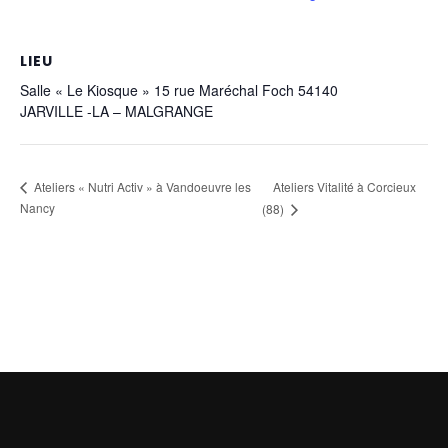
LIEU
Salle « Le Kiosque » 15 rue Maréchal Foch 54140
JARVILLE -LA – MALGRANGE
Ateliers Vitalité à Corcieux
Ateliers « Nutri Activ » à Vandoeuvre les
Nancy
(88)
ASEPT Lorraine
ASEPT Lorraine