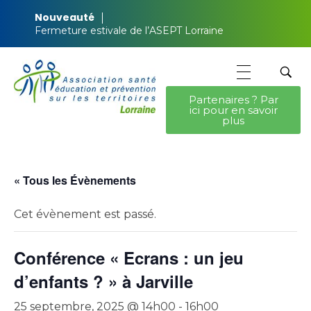
Nouveauté
Fermeture estivale de l’ASEPT Lorraine
Partenaires ? Par
ici pour en savoir
ASEPT Lorraine
ASEPT Lorraine
plus
« Tous les Évènements
Cet évènement est passé.
Conférence « Ecrans : un jeu
d’enfants ? » à Jarville
25 septembre, 2025 @ 14h00
-
16h00