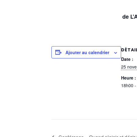
de
L’
DÉTAI
Ajouter au calendrier
Date :
25 nove
Heure :
18h00 -