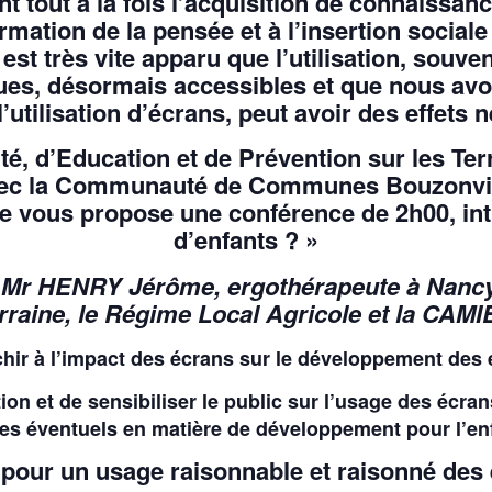
t tout à la fois l’acquisition de connaissanc
rmation de la pensée et à l’insertion sociale
est très vite apparu que l’utilisation, souv
ues, désormais accessibles et que nous av
ilisation d’écrans, peut avoir des effets né
té, d’Education et de Prévention sur les Ter
vec la Communauté de Communes Bouzonvillo
e vous propose une conférence de 2h00, inti
d’enfants ? »
Mr HENRY Jérôme, ergothérapeute à Nancy,
rraine, le Régime Local Agricole et la CAMI
chir à l’impact des écrans sur le développement des 
tion et de sensibiliser le public sur l’usage des écra
es éventuels en matière de développement pour l’en
pour un usage raisonnable et raisonné des 