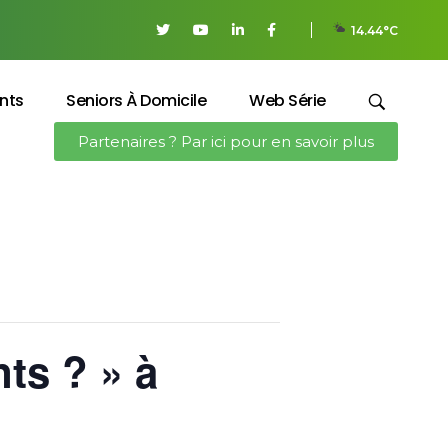
14.44°C
nts
Seniors À Domicile
Web Série
Partenaires ? Par ici pour en savoir plus
ts ? » à