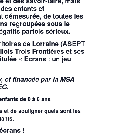
e et des savoir-faire, mais
 des enfants et
ent démesurée, de toutes les
ons regroupées sous le
gatifs parfois sérieux.
ritoires de Lorraine
(ASEPT
is Trois Frontières et ses
tulée « Ecrans : un jeu
 et financée par la MSA
EG.
enfants de 0 à 6 ans
ns et de souligner quels sont les
fants.
écrans !