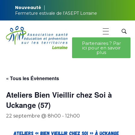
Nouveauté
Fermeture estivale de l’ASEPT Lorraine
Partenaires ? Par
ici pour en savoir
ASEPT Lorraine
ASEPT Lorraine
plus
« Tous les Évènements
Ateliers Bien Vieillir chez Soi à
Uckange (57)
22 septembre @ 8h00
-
12h00