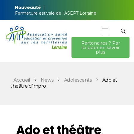
Nouveauté
Fermeture estivale de l’ASEPT Lorraine
Partenaires ? Par
ici pour en savoir
ASEPT Lorraine
ASEPT Lorraine
plus
Accueil
News
Adolescents
Ado et
théâtre d’impro
Ado et théâtre