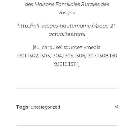
des Maisons Familiales Rurales des
Vosges:
http://mfr-vosges-hautemarne.fr/page-21-
actualites.html
[su_carousel source= »media:
1301,1302,1303,1304,1305,1306,1307,1308,130
9,1310,1311″]
Tags:
uncategorized