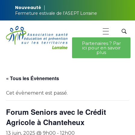
Nouveauté
Fermeture estivale de l’ASEPT Lorraine
Partenaires ? Par
ici pour en savoir
ASEPT Lorraine
ASEPT Lorraine
plus
« Tous les Évènements
Cet évènement est passé.
Forum Seniors avec le Crédit
Agricole à Chanteheux
13 juin, 2025 @ 9h00
-
12h00