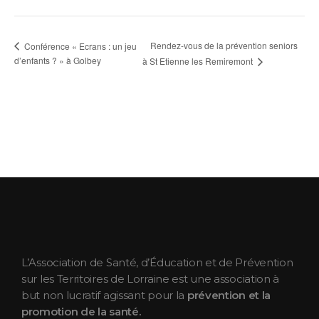
Rendez-vous de la prévention seniors
Conférence « Ecrans : un jeu
d’enfants ? » à Golbey
à St Etienne les Remiremont
ASEPT Lorraine
ASEPT Lorraine
L’Association de Santé, d’Éducation et de Prévention
sur les Territoires de Lorraine est une association à
but non lucratif agissant pour la
prévention et la
promotion de la santé.