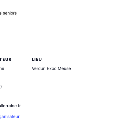
TEUR
LIEU
ne
Verdun Expo Meuse
57
lorraine.fr
rganisateur