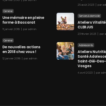
25 août 2023
par
ad
Général
Seniors à domicile
Une mémoire en pleine
forme à Baccarat
Ateliers Vitalit
CLERJUS
11 janvier 2018
par
admin
23 février 2023
par
Général
Adolescents
De nouvelles actions
en 2018 chez vous !
Ateliers Nutriti
Santé Adolesce
12 janvier 2018
par
admin
Saint-Dié-Des-
Vosges
4 avril 2023
par
adm