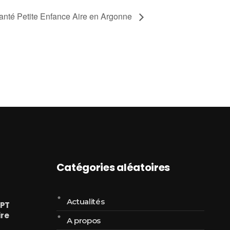
 Santé Petite Enfance Aire en Argonne
Catégories aléatoires
Actualités
EPT
ire
A propos