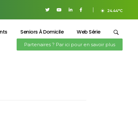
24.44°C
nts
Seniors À Domicile
Web Série
Partenaires ? Par ici pour en savoir plus