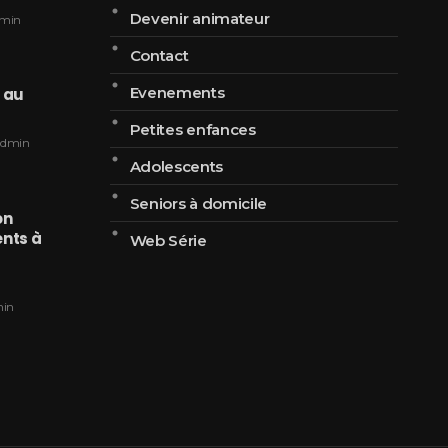
Devenir animateur
min
Contact
Evenements
é au
Petites enfances
admin
Adolescents
Seniors à domicile
on
nts à
Web Série
in