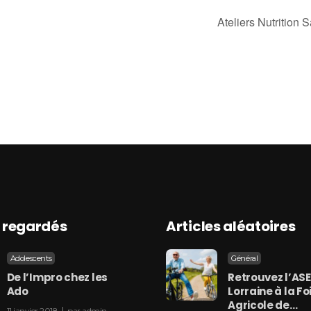
Ateliers Nutrition
s regardés
Articles aléatoires
Adolescents
Général
De l’Impro chez les
Retrouvez l’AS
Ado
Lorraine à la Fo
Agricole de…
11 janvier 2018
par
admin