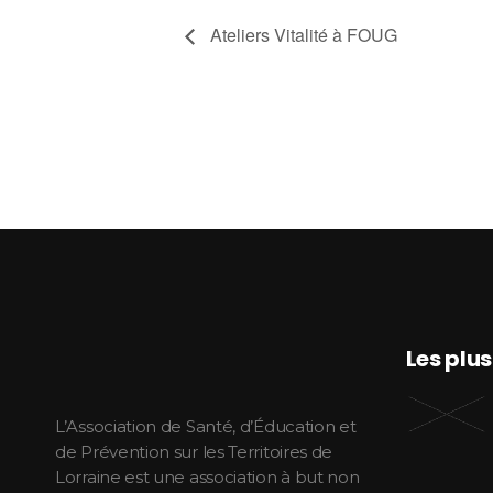
Ateliers Vitalité à FOUG
Les plu
ASEPT Lorraine
ASEPT Lorraine
L’Association de Santé, d’Éducation et
de Prévention sur les Territoires de
Lorraine est une association à but non