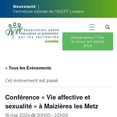
Nouveauté
Fermeture estivale de l’ASEPT Lorraine
Partenaires ? Par
ici pour en savoir
ASEPT Lorraine
ASEPT Lorraine
plus
« Tous les Évènements
Cet évènement est passé.
Conférence « Vie affective et
sexualité » à Maizières les Metz
16 mai, 2024 @ 20h00
-
22h00