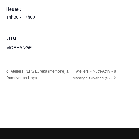
Heure :
14h30 - 17h00
LIEU
MORHANGE
Ateliers « Nutri-Activ » à
Ateliers PEPS Eurêka (mémoire) à
Domèvre en Haye
Marange-Silvange (57)