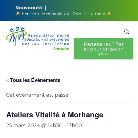
Nouveauté
Fermeture estivale de l’ASEPT Lorraine
Partenaires ? Par
ici pour en savoir
ASEPT Lorraine
ASEPT Lorraine
plus
« Tous les Évènements
Cet évènement est passé.
Ateliers Vitalité à Morhange
25 mars, 2024 @ 14h30
-
17h00