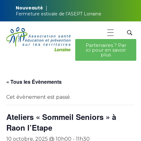
Nouveauté
Fermeture estivale de l’ASEPT Lorraine
Partenaires ? Par
ici pour en savoir
ASEPT Lorraine
ASEPT Lorraine
plus
« Tous les Évènements
Cet évènement est passé.
Ateliers « Sommeil Seniors » à
Raon l’Etape
10 octobre, 2025 @ 10h00
-
11h30