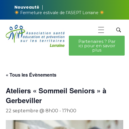
Nouveauté
Fermeture estivale de l’ASEPT Lorraine
Partenaires ? Par
ici pour en savoir
ASEPT Lorraine
ASEPT Lorraine
plus
« Tous les Évènements
Ateliers « Sommeil Seniors » à
Gerbeviller
22 septembre @ 8h00
-
17h00