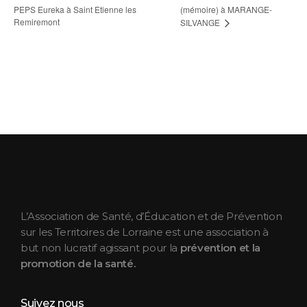
PEPS Eureka à Saint Etienne les
(mémoire) à MARANGE-
Remiremont
SILVANGE
ASEPT Lorraine
ASEPT Lorraine
L’Association de Santé, d’Éducation et de Prévention
sur les Territoires de Lorraine est une association à
but non lucratif agissant pour la
prévention et la
promotion de la santé.
Suivez nous