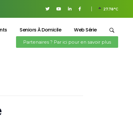
27.78°C
nts
Seniors À Domicile
Web Série
Partenaires ? Par ici pour en savoir plus
e