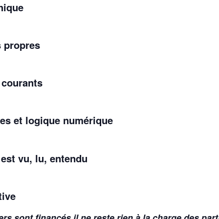
hique
s propres
 courants
res et logique numérique
 est vu, lu, entendu
tive
ers sont financés il ne reste rien à la charge des part