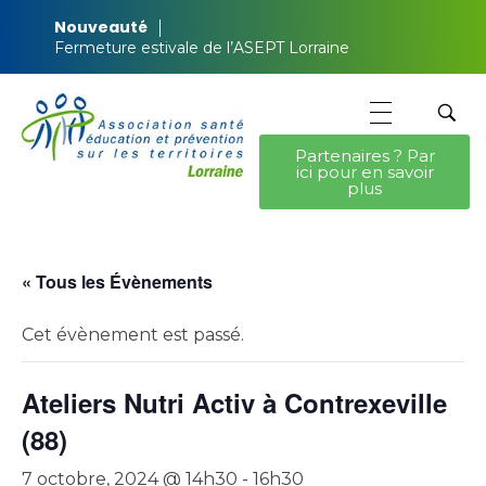
Nouveauté
Fermeture estivale de l’ASEPT Lorraine
Partenaires ? Par
ici pour en savoir
ASEPT Lorraine
ASEPT Lorraine
plus
« Tous les Évènements
Cet évènement est passé.
Ateliers Nutri Activ à Contrexeville
(88)
7 octobre, 2024 @ 14h30
-
16h30