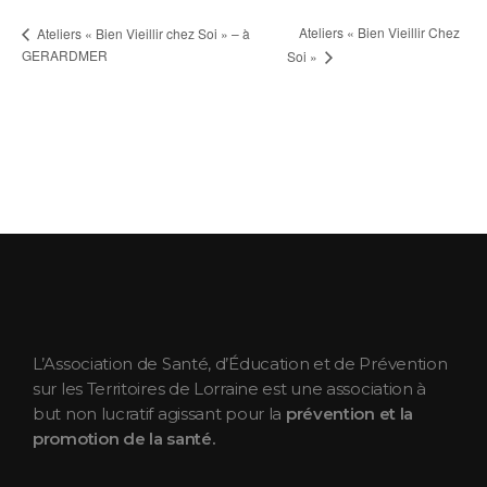
Ateliers « Bien Vieillir Chez
Ateliers « Bien Vieillir chez Soi » – à
GERARDMER
Soi »
ASEPT Lorraine
ASEPT Lorraine
L’Association de Santé, d’Éducation et de Prévention
sur les Territoires de Lorraine est une association à
but non lucratif agissant pour la
prévention et la
promotion de la santé.