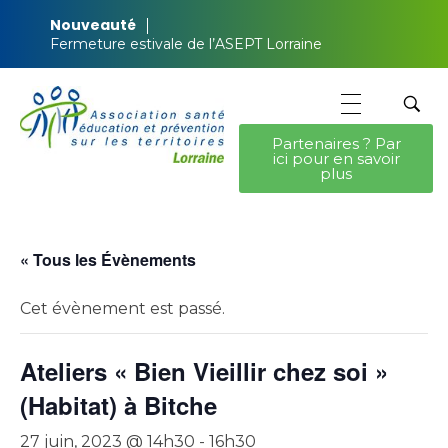
Nouveauté
Fermeture estivale de l’ASEPT Lorraine
Partenaires ? Par
ici pour en savoir
ASEPT Lorraine
ASEPT Lorraine
plus
« Tous les Évènements
Cet évènement est passé.
Ateliers « Bien Vieillir chez soi »
(Habitat) à Bitche
27 juin, 2023 @ 14h30
-
16h30