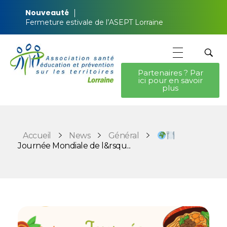
Nouveauté
Fermeture estivale de l’ASEPT Lorraine
Partenaires ? Par
ici pour en savoir
ASEPT Lorraine
ASEPT Lorraine
plus
Accueil
News
Général
Journée Mondiale de l&rsqu...